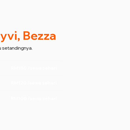
yvi, Bezza
 setandingnya.
RM160 /sewa sehari
RM120 /sewa sehari
RM100 /sewa sehari