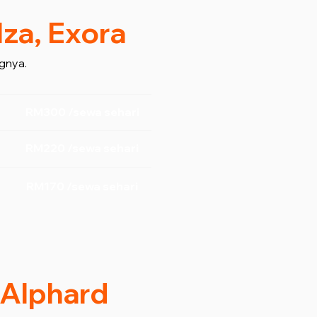
lza, Exora
gnya.
RM300 /sewa sehari
RM220 /sewa sehari
RM170 /sewa sehari
/ Alphard