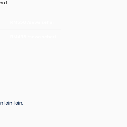
ard.
RM550 /sewa sehari
RM438 /sewa sehari
 lain-lain.