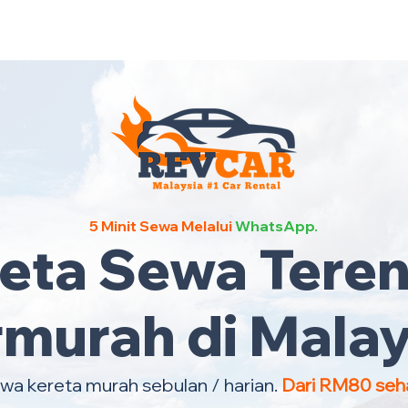
Kereta Sewa Termurah Selu
5 Minit Sewa Melalui
WhatsApp.
reta Sewa Tere
rmurah di Malay
wa kereta murah sebulan / harian.
Dari RM80 seha