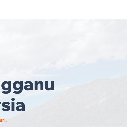
ruh Malaysia
·
Hubungi Kami
Sekarang
!
ngganu
sia
ri.