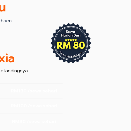
u
rhaen.
xia
setandingnya.
RM130 /sewa sehari
RM100 /sewa sehari
RM80 /sewa sehari