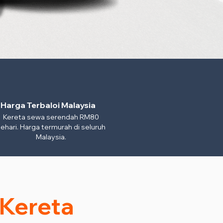
Harga Terbaloi Malaysia
Kereta sewa serendah RM80
ehari. Harga termurah di seluruh
Malaysia.
 Kereta