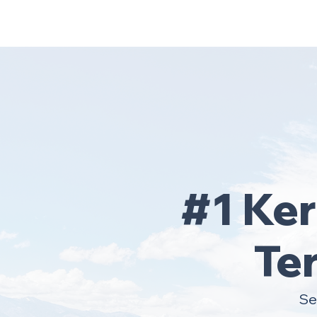
Home
Area Coverage
#1 Ke
Te
Se