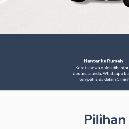
Hantar ke Rumah
Kereta sewa boleh dihantar
destinasi anda. Whatsapp ka
tempah siap dalam 5 minit
Piliha