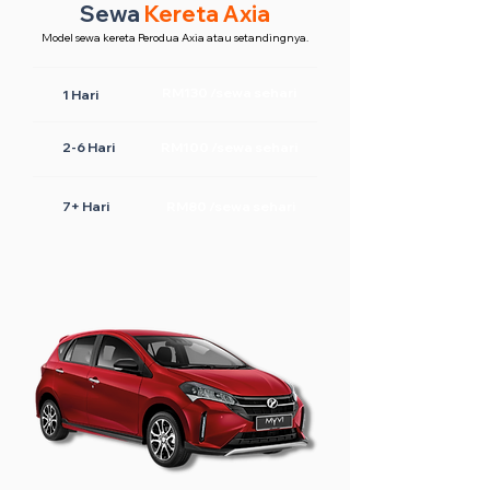
Sewa
Kereta Axia
Model sewa kereta Perodua Axia atau setandingnya.
RM130 /sewa sehari
1 Hari
2-6 Hari
RM100 /sewa sehari
7+ Hari
RM80 /sewa sehari