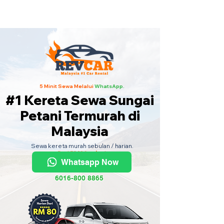
Kereta Sewa Termurah Seluruh
Malaysia
·
Hubungi Kami
Sekarang
!
5 Minit Sewa Melalui
WhatsApp.
#1 Kereta Sewa Sungai
Petani Termurah di
Malaysia
Sewa kereta murah sebulan / harian.
Dari RM80 sehari.
Whatsapp Now
6016-800 8865