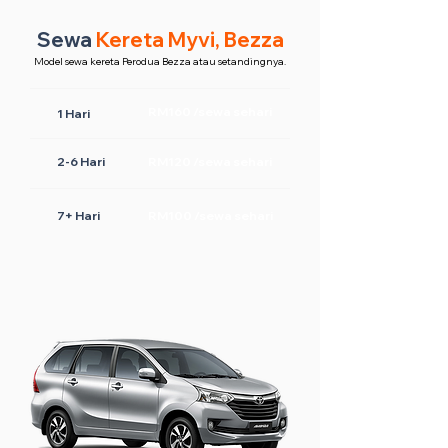
Sewa
Kereta Myvi, Bezza
Model sewa kereta Perodua Bezza atau setandingnya.
RM160 /sewa sehari
1 Hari
2-6 Hari
RM120 /sewa sehari
7+ Hari
RM100 /sewa sehari