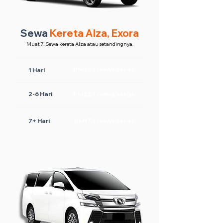
Sewa
Kereta Alza, Exora
Muat 7. Sewa kereta Alza atau setandingnya.
RM300 /sewa sehari
1 Hari
2-6 Hari
RM220 /sewa sehari
7+ Hari
RM170 /sewa sehari