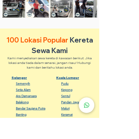
100 Lokasi Popular
Kereta
Sewa Kami
Kami menyediakan sewa kereta di kawasan berikut. Jika
lokasi anda tiada dalam senarai, jangan risau! Hubungi
kami dan beritahu lokasi anda.
Selangor
Kuala Lumpur
Semenyih
Pudu
Setia Alam
Kepong
Ara Damansara
Sentul
Balakong
Pandan Jaya
Bandar Saujana Putra
Maluri
Banting
Keramat
Dengkil
Bangsar
Gombak
Cheras
Kapar
Setapak