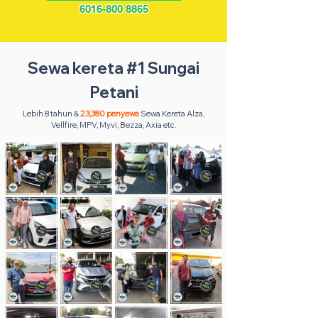
6016-800 8865
Sewa kereta #1 Sungai
Petani
Lebih 8 tahun &
23,380 penyewa
Sewa Kereta Alza,
Vellfire, MPV, Myvi, Bezza, Axia etc.