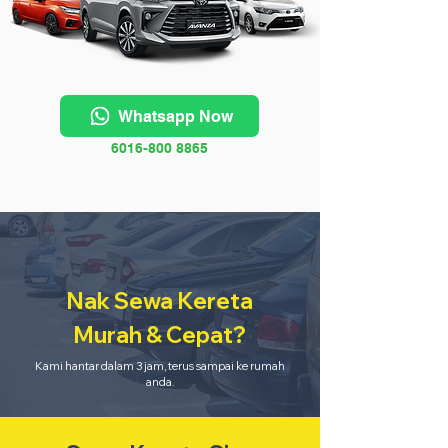
Whatsapp Now
6016-800 8865
Nak Sewa Kereta
Murah & Cepat?
Kami hantar dalam 3 jam, terus sampai ke rumah
anda.