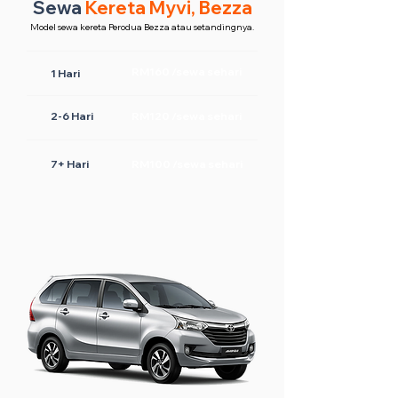
Sewa
Kereta Myvi, Bezza
Model sewa kereta Perodua Bezza atau setandingnya.
RM160 /sewa sehari
1 Hari
2-6 Hari
RM120 /sewa sehari
7+ Hari
RM100 /sewa sehari