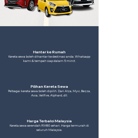
Hantar ke Rumah
Kereta sewa boleh dihantar ke destinasi anda. Whatsapp
kami & tempah siap dalam 5 minit.
Pilihan Kereta Sewa
Pelbagai kereta sewa boleh dipilih. Dari Alza, Myvi, Bezza,
Axia, Vellfire, Alphard, dll.
Harga Terbaloi Malaysia
Kereta sewa serendah RM80 sehari. Harga termurah di
seluruh Malaysia.