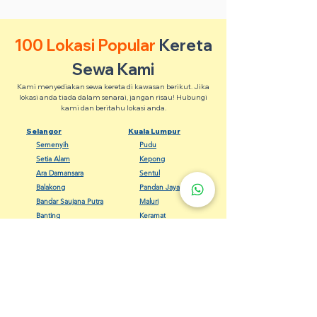
100 Lokasi Popular
Kereta
Sewa Kami
Kami menyediakan sewa kereta di kawasan berikut. Jika
lokasi anda tiada dalam senarai, jangan risau! Hubungi
kami dan beritahu lokasi anda.
Selangor
Kuala Lumpur
Semenyih
Pudu
Setia Alam
Kepong
Ara Damansara
Sentul
Balakong
Pandan Jaya
Bandar Saujana Putra
Maluri
Banting
Keramat
Dengkil
Bangsar
Gombak
Cheras
Kapar
Setapak
Kelana Jaya
Seputeh
Meru Klang
Wangsa Maju
Sungai Buloh
Titiwangsa
USJ
Chow Kit