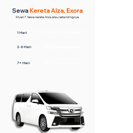
Sewa
Kereta Alza, Exora
Muat 7. Sewa kereta Alza atau setandingnya.
RM300 /sewa sehari
1 Hari
2-6 Hari
RM220 /sewa sehari
7+ Hari
RM170 /sewa sehari