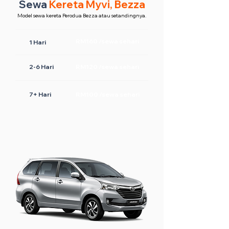
Sewa
Kereta Myvi, Bezza
Model sewa kereta Perodua Bezza atau setandingnya.
RM160 /sewa sehari
1 Hari
2-6 Hari
RM120 /sewa sehari
7+ Hari
RM100 /sewa sehari