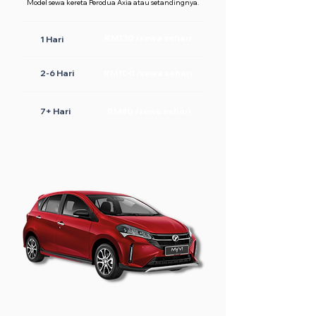
Model sewa kereta Perodua Axia atau setandingnya.
RM130 /sewa sehari
1 Hari
2-6 Hari
RM100 /sewa sehari
7+ Hari
RM80 /sewa sehari