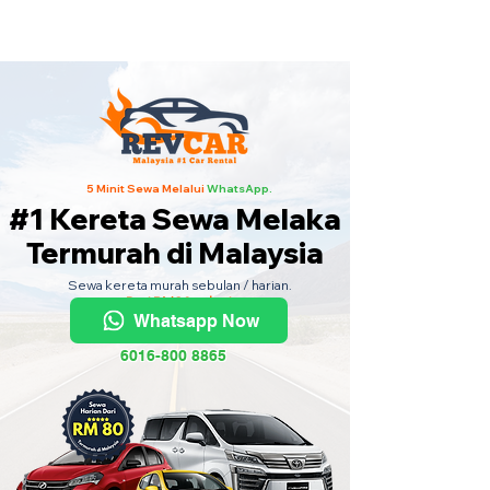
Kereta Sewa Termurah Seluruh
Malaysia
·
Hubungi Kami
Sekarang
!
5 Minit Sewa Melalui
WhatsApp.
#1 Kereta Sewa Melaka
Termurah di Malaysia
Sewa kereta murah sebulan / harian.
Dari RM80 sehari.
Whatsapp Now
6016-800 8865