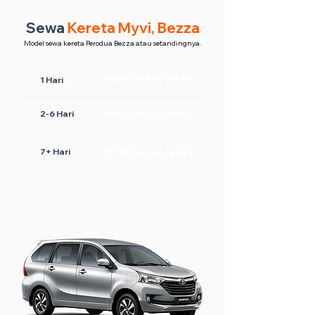
Sewa
Kereta Myvi, Bezza
Model sewa kereta Perodua Bezza atau setandingnya.
RM160 /sewa sehari
1 Hari
2-6 Hari
RM120 /sewa sehari
7+ Hari
RM100 /sewa sehari