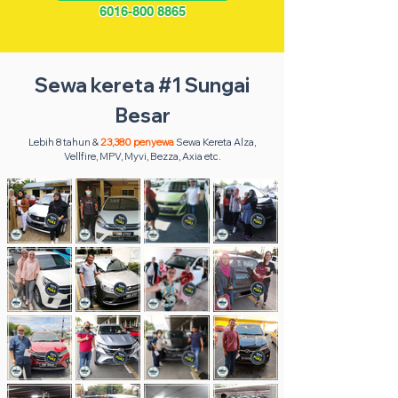
6016-800 8865
Sewa kereta #1 Sungai
Besar
Lebih 8 tahun &
23,380 penyewa
Sewa Kereta Alza,
Vellfire, MPV, Myvi, Bezza, Axia etc.