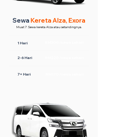
Sewa
Kereta Alza, Exora
Muat 7. Sewa kereta Alza atau setandingnya.
RM300 /sewa sehari
1 Hari
2-6 Hari
RM220 /sewa sehari
7+ Hari
RM170 /sewa sehari