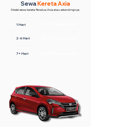
Sewa
Kereta Axia
Model sewa kereta Perodua Axia atau setandingnya.
RM130 /sewa sehari
1 Hari
2-6 Hari
RM100 /sewa sehari
7+ Hari
RM80 /sewa sehari