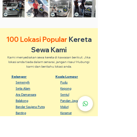
100 Lokasi Popular
Kereta
Sewa Kami
Kami menyediakan sewa kereta di kawasan berikut. Jika
lokasi anda tiada dalam senarai, jangan risau! Hubungi
kami dan beritahu lokasi anda.
Selangor
Kuala Lumpur
Semenyih
Pudu
Setia Alam
Kepong
Ara Damansara
Sentul
Balakong
Pandan Jaya
Bandar Saujana Putra
Maluri
Banting
Keramat
Dengkil
Bangsar
Gombak
Cheras
Kapar
Setapak