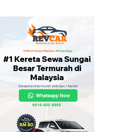
Kereta Sewa Termurah Seluruh
Malaysia
·
Hubungi Kami
Sekarang
!
5 Minit Sewa Melalui
WhatsApp.
#1 Kereta Sewa Sungai
Besar Termurah di
Malaysia
Sewa kereta murah sebulan / harian.
Dari RM80 sehari.
Whatsapp Now
6016-800 8865