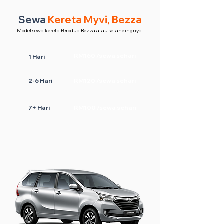
Sewa
Kereta Myvi, Bezza
Model sewa kereta Perodua Bezza atau setandingnya.
RM160 /sewa sehari
1 Hari
2-6 Hari
RM120 /sewa sehari
7+ Hari
RM100 /sewa sehari