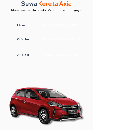
Sewa
Kereta Axia
Model sewa kereta Perodua Axia atau setandingnya.
RM130 /sewa sehari
1 Hari
2-6 Hari
RM100 /sewa sehari
7+ Hari
RM80 /sewa sehari