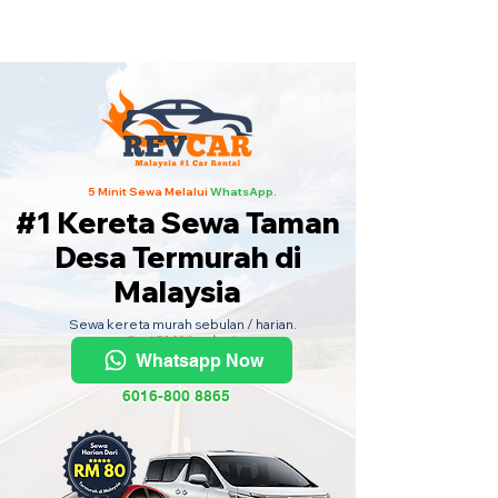
Kereta Sewa Termurah Seluruh
Malaysia
·
Hubungi Kami
Sekarang
!
5 Minit Sewa Melalui
WhatsApp.
#1 Kereta Sewa Taman
Desa Termurah di
Malaysia
Sewa kereta murah sebulan / harian.
Dari RM80 sehari.
Whatsapp Now
6016-800 8865