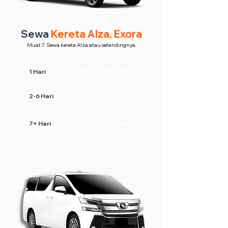
Sewa
Kereta Alza, Exora
Muat 7. Sewa kereta Alza atau setandingnya.
RM300 /sewa sehari
1 Hari
2-6 Hari
RM220 /sewa sehari
7+ Hari
RM170 /sewa sehari