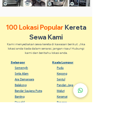
100 Lokasi Popular
Kereta
Sewa Kami
Kami menyediakan sewa kereta di kawasan berikut. Jika
lokasi anda tiada dalam senarai, jangan risau! Hubungi
kami dan beritahu lokasi anda.
Selangor
Kuala Lumpur
Semenyih
Pudu
Setia Alam
Kepong
Ara Damansara
Sentul
Balakong
Pandan Jaya
Bandar Saujana Putra
Maluri
Banting
Keramat
Dengkil
Bangsar
Gombak
Cheras
Kapar
Setapak
Kelana Jaya
Seputeh
Meru Klang
Wangsa Maju