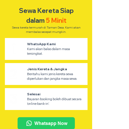
Sewa Kereta Siap
dalam
5 Minit
Sewa kereta termurah di Taman Desa. Kami akan
membalas secepat mungkin.
WhatsApp Kami
Kami akan balas dalam masa
tersingkat.
Jenis Kereta & Jangka
Beritahu kami jenis kereta sewa
diperlukan dan jangka masa sewa.
Selesai
Bayaran booking boleh dibuat secara
'online bank-in'.
Whatsapp Now