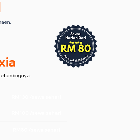
l
haen.
xia
setandingnya.
RM130 /sewa sehari
RM100 /sewa sehari
RM80 /sewa sehari