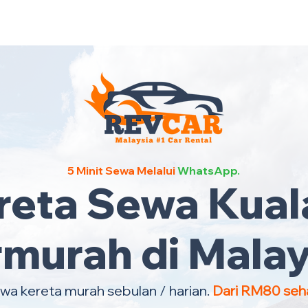
Kereta Sewa Termurah Selu
5 Minit Sewa Melalui
WhatsApp.
reta Sewa Kuala
rmurah di Malay
wa kereta murah sebulan / harian.
Dari RM80 seha