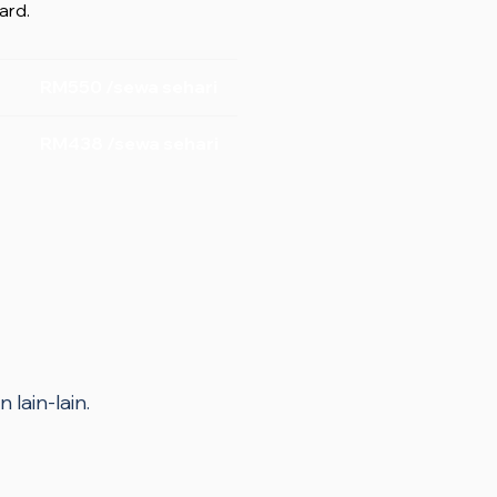
ard.
RM550 /sewa sehari
RM438 /sewa sehari
 lain-lain.