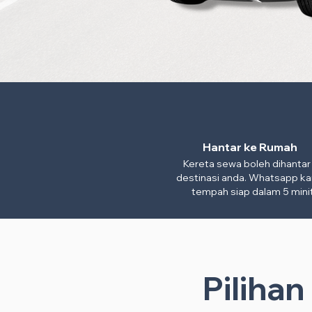
Hantar ke Rumah
Kereta sewa boleh dihantar
destinasi anda. Whatsapp ka
tempah siap dalam 5 minit
Piliha