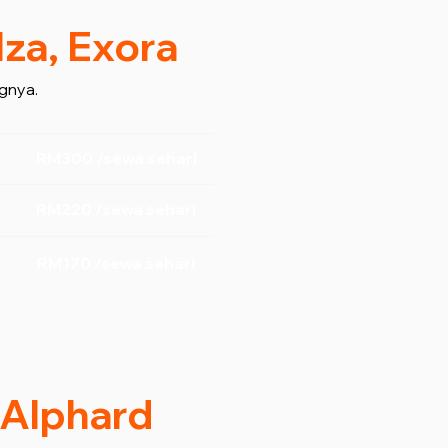
lza, Exora
gnya.
RM300 /sewa sehari
RM220 /sewa sehari
RM170 /sewa sehari
/ Alphard