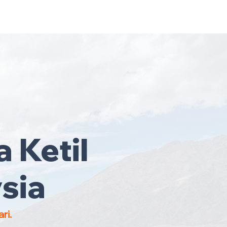
ruh Malaysia
·
Hubungi Kami
Sekarang
!
 Ketil
sia
ri.