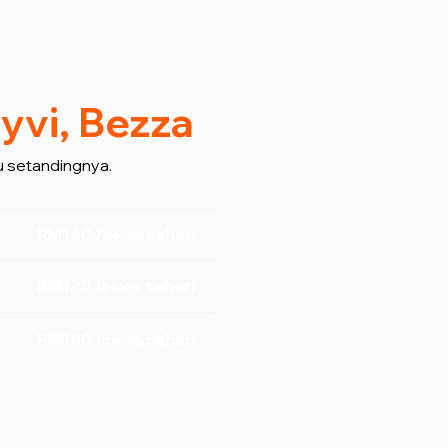
yvi, Bezza
 setandingnya.
RM160 /sewa sehari
RM120 /sewa sehari
RM100 /sewa sehari