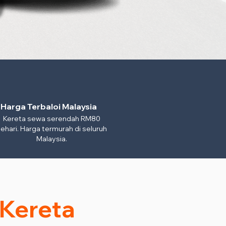
Harga Terbaloi Malaysia
Kereta sewa serendah RM80
ehari. Harga termurah di seluruh
Malaysia.
 Kereta