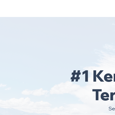
Home
Area Coverage
#1 Ke
Te
Se