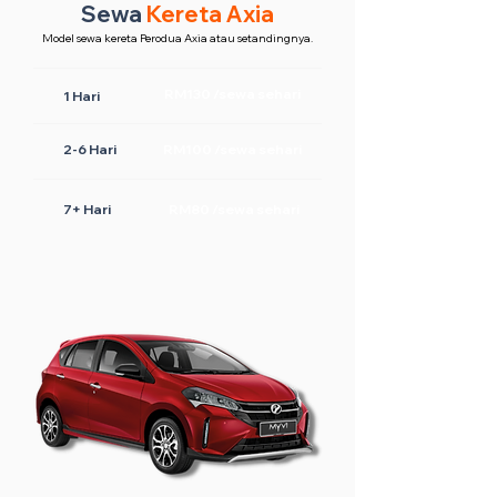
Sewa
Kereta Axia
Model sewa kereta Perodua Axia atau setandingnya.
RM130 /sewa sehari
1 Hari
2-6 Hari
RM100 /sewa sehari
7+ Hari
RM80 /sewa sehari