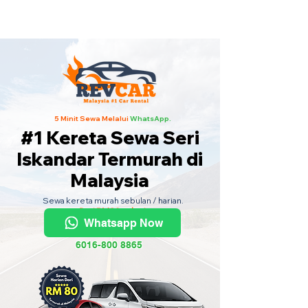
Kereta Sewa Termurah Seluruh
Malaysia
·
Hubungi Kami
Sekarang
!
5 Minit Sewa Melalui
WhatsApp.
#1 Kereta Sewa Seri
Iskandar Termurah di
Malaysia
Sewa kereta murah sebulan / harian.
Dari RM80 sehari.
Whatsapp Now
6016-800 8865