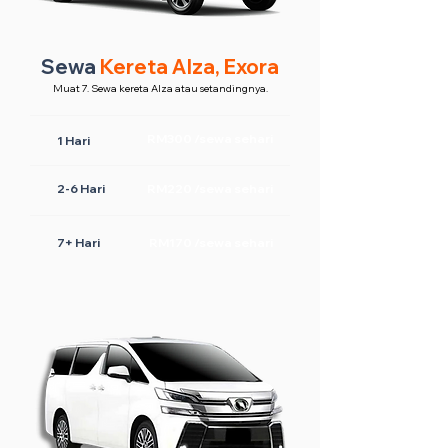
Sewa
Kereta Alza, Exora
Muat 7. Sewa kereta Alza atau setandingnya.
RM300 /sewa sehari
1 Hari
2-6 Hari
RM220 /sewa sehari
7+ Hari
RM170 /sewa sehari