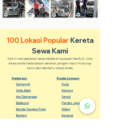
100 Lokasi Popular
Kereta
Sewa Kami
Kami menyediakan sewa kereta di kawasan berikut. Jika
lokasi anda tiada dalam senarai, jangan risau! Hubungi
kami dan beritahu lokasi anda.
Selangor
Kuala Lumpur
Semenyih
Pudu
Setia Alam
Kepong
Ara Damansara
Sentul
Balakong
Pandan Jaya
Bandar Saujana Putra
Maluri
Banting
Keramat
Dengkil
Bangsar
Gombak
Cheras
Kapar
Setapak