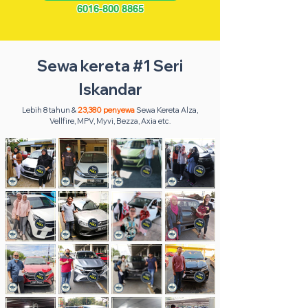
6016-800 8865
Sewa kereta #1 Seri
Iskandar
Lebih 8 tahun &
23,380 penyewa
Sewa Kereta Alza,
Vellfire, MPV, Myvi, Bezza, Axia etc.