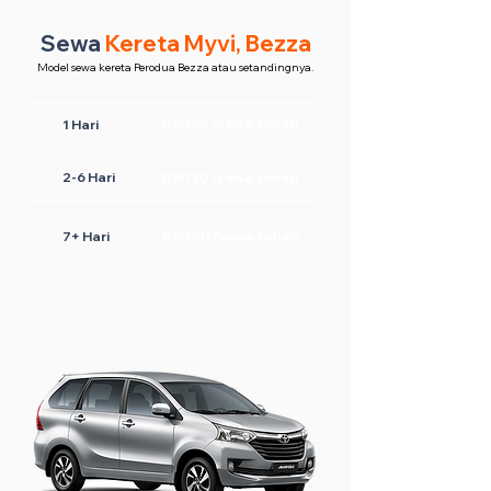
Sewa
Kereta Myvi, Bezza
Model sewa kereta Perodua Bezza atau setandingnya.
RM160 /sewa sehari
1 Hari
2-6 Hari
RM120 /sewa sehari
7+ Hari
RM100 /sewa sehari