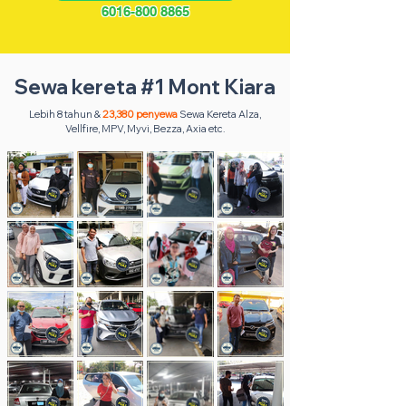
6016-800 8865
Sewa kereta #1 Mont Kiara
Lebih 8 tahun &
23,380 penyewa
Sewa Kereta Alza,
Vellfire, MPV, Myvi, Bezza, Axia etc.