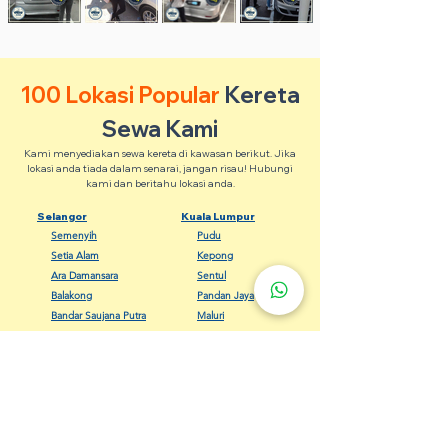
100 Lokasi Popular
Kereta
Sewa Kami
Kami menyediakan sewa kereta di kawasan berikut. Jika
lokasi anda tiada dalam senarai, jangan risau! Hubungi
kami dan beritahu lokasi anda.
Selangor
Kuala Lumpur
Semenyih
Pudu
Setia Alam
Kepong
Ara Damansara
Sentul
Balakong
Pandan Jaya
Bandar Saujana Putra
Maluri
Banting
Keramat
Dengkil
Bangsar
Gombak
Cheras
Kapar
Setapak
Kelana Jaya
Seputeh
Meru Klang
Wangsa Maju