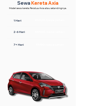
Sewa
Kereta Axia
Model sewa kereta Perodua Axia atau setandingnya.
RM130 /sewa sehari
1 Hari
2-6 Hari
RM100 /sewa sehari
7+ Hari
RM80 /sewa sehari