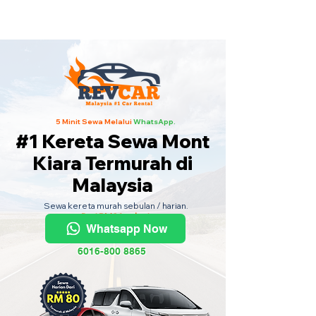
Kereta Sewa Termurah Seluruh
Malaysia
·
Hubungi Kami
Sekarang
!
5 Minit Sewa Melalui
WhatsApp.
#1 Kereta Sewa Mont
Kiara Termurah di
Malaysia
Sewa kereta murah sebulan / harian.
Dari RM80 sehari.
Whatsapp Now
6016-800 8865