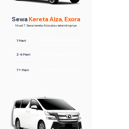
Sewa
Kereta Alza, Exora
Muat 7. Sewa kereta Alza atau setandingnya.
RM300 /sewa sehari
1 Hari
2-6 Hari
RM220 /sewa sehari
7+ Hari
RM170 /sewa sehari