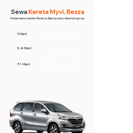
Sewa
Kereta Myvi, Bezza
Model sewa kereta Perodua Bezza atau setandingnya.
RM160 /sewa sehari
1 Hari
2-6 Hari
RM120 /sewa sehari
7+ Hari
RM100 /sewa sehari