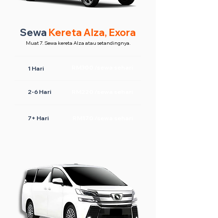
Sewa
Kereta Alza, Exora
Muat 7. Sewa kereta Alza atau setandingnya.
RM300 /sewa sehari
1 Hari
2-6 Hari
RM220 /sewa sehari
7+ Hari
RM170 /sewa sehari