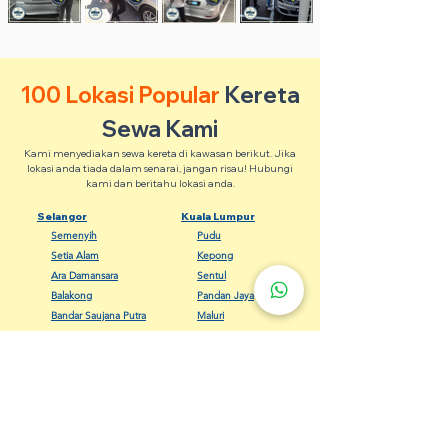
100 Lokasi Popular
Kereta
Sewa Kami
Kami menyediakan sewa kereta di kawasan berikut. Jika
lokasi anda tiada dalam senarai, jangan risau! Hubungi
kami dan beritahu lokasi anda.
Selangor
Kuala Lumpur
Semenyih
Pudu
Setia Alam
Kepong
Ara Damansara
Sentul
Balakong
Pandan Jaya
Bandar Saujana Putra
Maluri
Banting
Keramat
Dengkil
Bangsar
Gombak
Cheras
Kapar
Setapak
Kelana Jaya
Seputeh
Meru Klang
Wangsa Maju