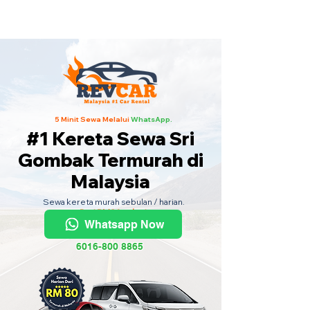
Kereta Sewa Termurah Seluruh
Malaysia
·
Hubungi Kami
Sekarang
!
5 Minit Sewa Melalui
WhatsApp.
#1 Kereta Sewa Sri
Gombak Termurah di
Malaysia
Sewa kereta murah sebulan / harian.
Dari RM80 sehari.
Whatsapp Now
6016-800 8865