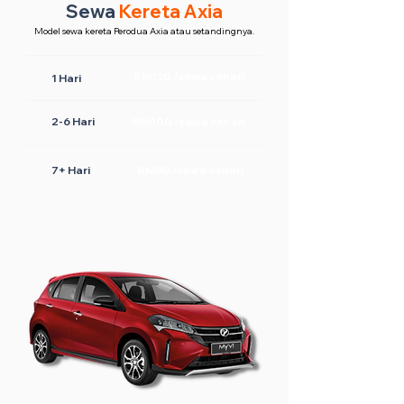
Sewa
Kereta Axia
Model sewa kereta Perodua Axia atau setandingnya.
RM130 /sewa sehari
1 Hari
2-6 Hari
RM100 /sewa sehari
7+ Hari
RM80 /sewa sehari