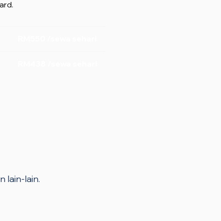
ard.
RM550 /sewa sehari
RM438 /sewa sehari
 lain-lain.