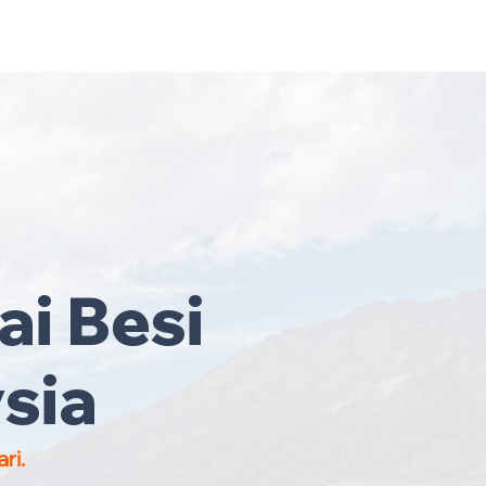
ruh Malaysia
·
Hubungi Kami
Sekarang
!
i Besi
sia
ri.