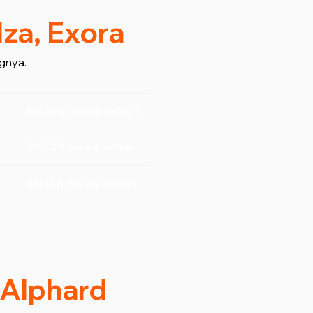
lza, Exora
gnya.
RM300 /sewa sehari
RM220 /sewa sehari
RM170 /sewa sehari
/ Alphard