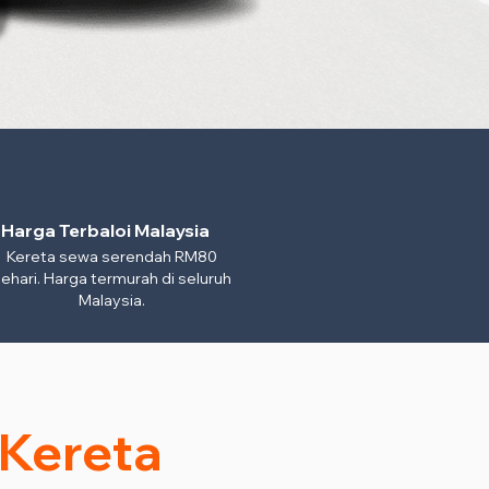
Harga Terbaloi Malaysia
Kereta sewa serendah RM80
ehari. Harga termurah di seluruh
Malaysia.
 Kereta