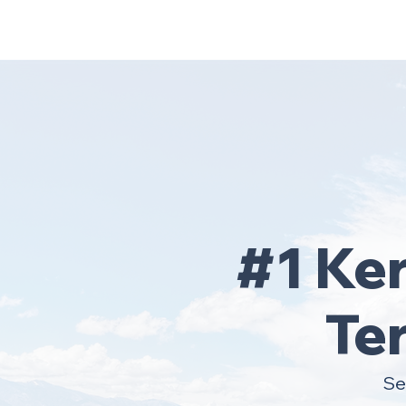
Home
Area Coverage
#1 Ke
Te
Se