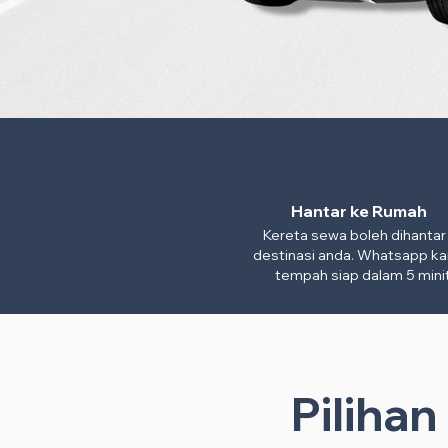
Hantar ke Rumah
Kereta sewa boleh dihantar
destinasi anda. Whatsapp ka
tempah siap dalam 5 minit
Piliha