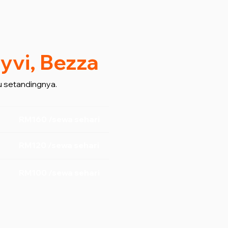
yvi, Bezza
 setandingnya.
RM160 /sewa sehari
RM120 /sewa sehari
RM100 /sewa sehari