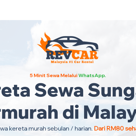
Kereta Sewa Termurah Selu
5 Minit Sewa Melalui
WhatsApp.
reta Sewa Sunga
rmurah di Malay
wa kereta murah sebulan / harian.
Dari RM80 seha