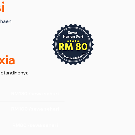
i
rhaen.
xia
setandingnya.
RM130 /sewa sehari
RM100 /sewa sehari
RM80 /sewa sehari