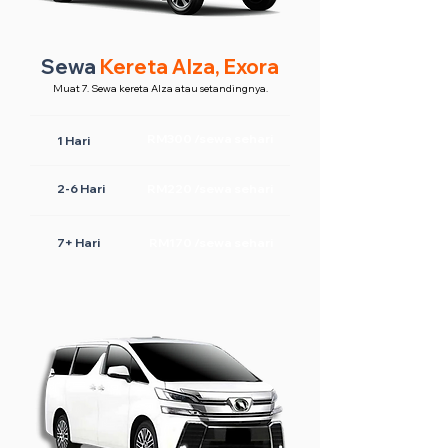
Sewa
Kereta Alza, Exora
Muat 7. Sewa kereta Alza atau setandingnya.
RM300 /sewa sehari
1 Hari
2-6 Hari
RM220 /sewa sehari
7+ Hari
RM170 /sewa sehari