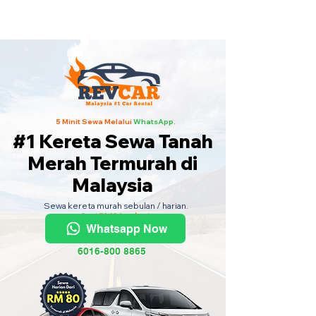
Kereta Sewa Termurah Seluruh
Malaysia
·
Hubungi Kami
Sekarang
!
5 Minit Sewa Melalui
WhatsApp.
#1 Kereta Sewa Tanah
Merah Termurah di
Malaysia
Sewa kereta murah sebulan / harian.
Dari RM80 sehari.
Whatsapp Now
6016-800 8865