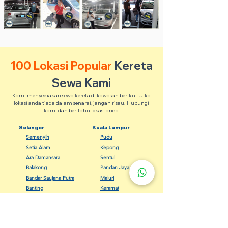
100 Lokasi Popular
Kereta
Sewa Kami
Kami menyediakan sewa kereta di kawasan berikut. Jika
lokasi anda tiada dalam senarai, jangan risau! Hubungi
kami dan beritahu lokasi anda.
Selangor
Kuala Lumpur
Semenyih
Pudu
Setia Alam
Kepong
Ara Damansara
Sentul
Balakong
Pandan Jaya
Bandar Saujana Putra
Maluri
Banting
Keramat
Dengkil
Bangsar
Gombak
Cheras
Kapar
Setapak