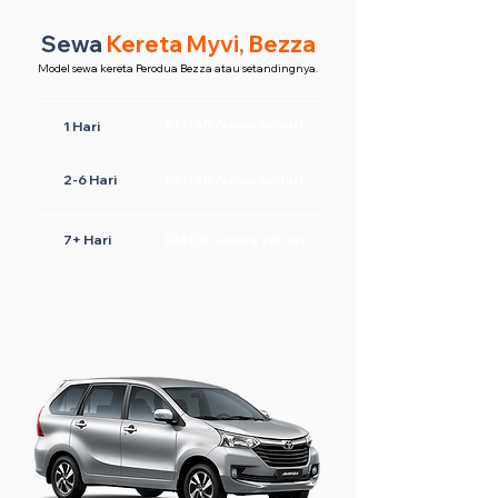
Sewa
Kereta Myvi, Bezza
Model sewa kereta Perodua Bezza atau setandingnya.
RM160 /sewa sehari
1 Hari
2-6 Hari
RM120 /sewa sehari
7+ Hari
RM100 /sewa sehari