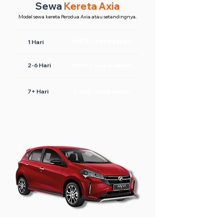
Sewa
Kereta Axia
Model sewa kereta Perodua Axia atau setandingnya.
RM130 /sewa sehari
1 Hari
2-6 Hari
RM100 /sewa sehari
7+ Hari
RM80 /sewa sehari