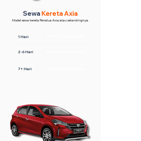
Sewa
Kereta Axia
Model sewa kereta Perodua Axia atau setandingnya.
RM130 /sewa sehari
1 Hari
2-6 Hari
RM100 /sewa sehari
7+ Hari
RM80 /sewa sehari