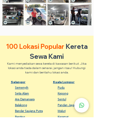
100 Lokasi Popular
Kereta
Sewa Kami
Kami menyediakan sewa kereta di kawasan berikut. Jika
lokasi anda tiada dalam senarai, jangan risau! Hubungi
kami dan beritahu lokasi anda.
Selangor
Kuala Lumpur
Semenyih
Pudu
Setia Alam
Kepong
Ara Damansara
Sentul
Balakong
Pandan Jaya
Bandar Saujana Putra
Maluri
Banting
Keramat
Dengkil
Bangsar
Gombak
Cheras