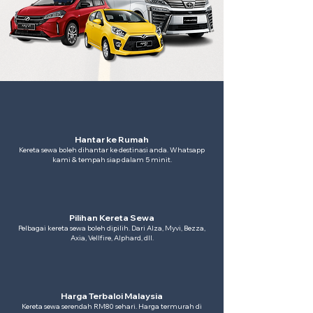
Hantar ke Rumah
Kereta sewa boleh dihantar ke destinasi anda. Whatsapp
kami & tempah siap dalam 5 minit.
Pilihan Kereta Sewa
Pelbagai kereta sewa boleh dipilih. Dari Alza, Myvi, Bezza,
Axia, Vellfire, Alphard, dll.
Harga Terbaloi Malaysia
Kereta sewa serendah RM80 sehari. Harga termurah di