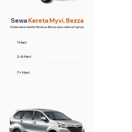
Sewa
Kereta Myvi, Bezza
Model sewa kereta Perodua Bezza atau setandingnya.
RM160 /sewa sehari
1 Hari
2-6 Hari
RM120 /sewa sehari
7+ Hari
RM100 /sewa sehari