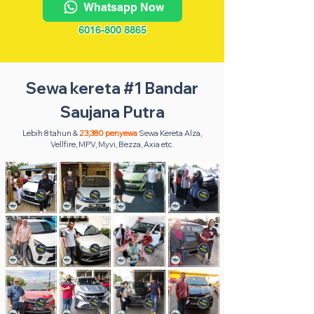
Whatsapp Now
6016-800 8865
Sewa kereta #1 Bandar
Saujana Putra
Lebih 8 tahun &
23,380 penyewa
Sewa Kereta Alza,
Vellfire, MPV, Myvi, Bezza, Axia etc.