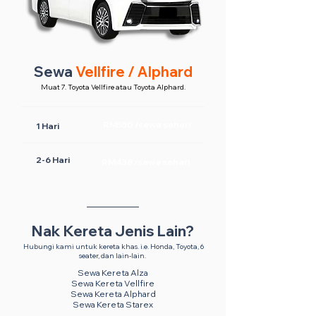
Sewa
Vellfire / Alphard
Muat 7. Toyota Vellfire atau Toyota Alphard.
RM550 /sewa sehari
1 Hari
2-6 Hari
RM438 /sewa sehari
Nak Kereta Jenis Lain?
Hubungi kami untuk kereta khas. i.e. Honda, Toyota, 6
seater, dan lain-lain.
Sewa Kereta Alza
Sewa Kereta Vellfire
Sewa Kereta Alphard
Sewa Kereta Starex