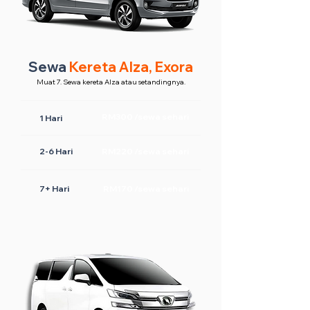
Sewa
Kereta Alza, Exora
Muat 7. Sewa kereta Alza atau setandingnya.
RM300 /sewa sehari
1 Hari
2-6 Hari
RM220 /sewa sehari
7+ Hari
RM170 /sewa sehari