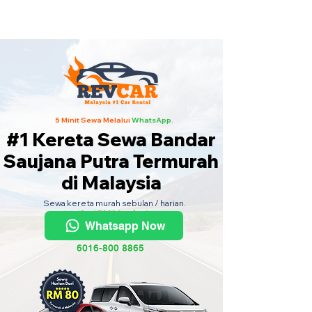
Kereta Sewa Termurah Seluruh
Malaysia
·
Hubungi Kami
Sekarang
!
5 Minit Sewa Melalui
WhatsApp.
#1 Kereta Sewa Bandar
Saujana Putra Termurah
di Malaysia
Sewa kereta murah sebulan / harian.
Dari RM80 sehari.
Whatsapp Now
6016-800 8865