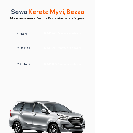
Sewa
Kereta Myvi, Bezza
Model sewa kereta Perodua Bezza atau setandingnya.
RM160 /sewa sehari
1 Hari
2-6 Hari
RM120 /sewa sehari
7+ Hari
RM100 /sewa sehari