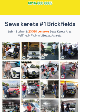
6016-800 8865
Sewa kereta #1 Brickfields
Lebih 8 tahun &
23,380 penyewa
Sewa Kereta Alza,
Vellfire, MPV, Myvi, Bezza, Axia etc.