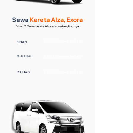
Sewa
Kereta Alza, Exora
Muat 7. Sewa kereta Alza atau setandingnya.
RM300 /sewa sehari
1 Hari
2-6 Hari
RM220 /sewa sehari
7+ Hari
RM170 /sewa sehari