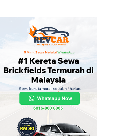
Kereta Sewa Termurah Seluruh
Malaysia
·
Hubungi Kami
Sekarang
!
5 Minit Sewa Melalui
WhatsApp.
#1 Kereta Sewa
Brickfields Termurah di
Malaysia
Sewa kereta murah sebulan / harian.
Dari RM80 sehari.
Whatsapp Now
6016-800 8865