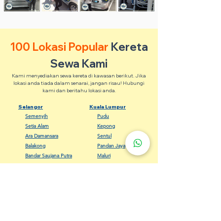
100 Lokasi Popular
Kereta
Sewa Kami
Kami menyediakan sewa kereta di kawasan berikut. Jika
lokasi anda tiada dalam senarai, jangan risau! Hubungi
kami dan beritahu lokasi anda.
Selangor
Kuala Lumpur
Semenyih
Pudu
Setia Alam
Kepong
Ara Damansara
Sentul
Balakong
Pandan Jaya
Bandar Saujana Putra
Maluri
Banting
Keramat
Dengkil
Bangsar
Gombak
Cheras
Kapar
Setapak
Kelana Jaya
Seputeh
Meru Klang
Wangsa Maju