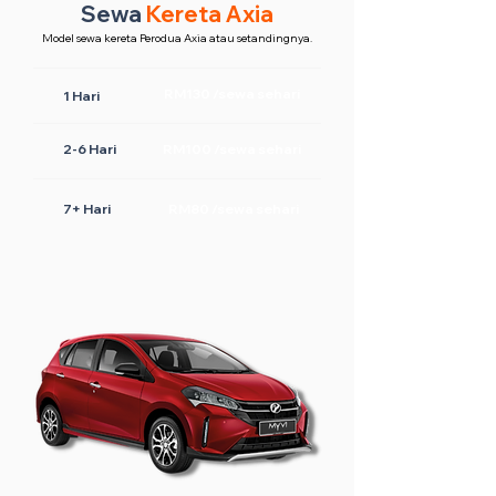
Sewa
Kereta Axia
Model sewa kereta Perodua Axia atau setandingnya.
RM130 /sewa sehari
1 Hari
2-6 Hari
RM100 /sewa sehari
7+ Hari
RM80 /sewa sehari