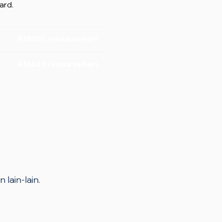
ard.
RM550 /sewa sehari
RM438 /sewa sehari
 lain-lain.