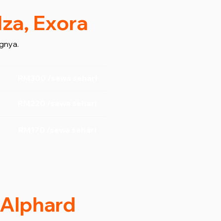
lza, Exora
gnya.
RM300 /sewa sehari
RM220 /sewa sehari
RM170 /sewa sehari
/ Alphard