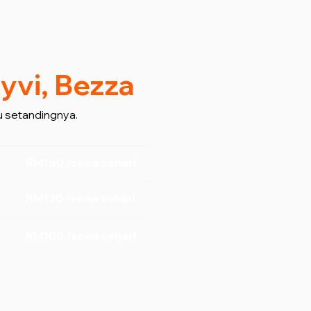
yvi, Bezza
 setandingnya.
RM160 /sewa sehari
RM120 /sewa sehari
RM100 /sewa sehari