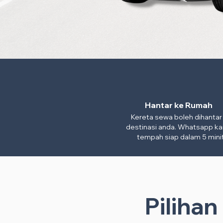
Hantar ke Rumah
Kereta sewa boleh dihantar
destinasi anda. Whatsapp ka
tempah siap dalam 5 minit
Piliha