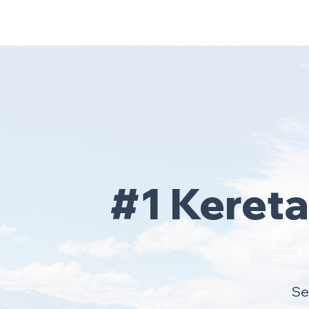
Home
Area Coverage
#1 Keret
Se