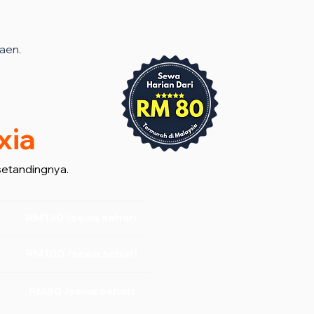
aen.
xia
setandingnya.
RM130 /sewa sehari
RM100 /sewa sehari
RM80 /sewa sehari