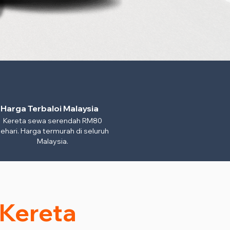
Harga Terbaloi Malaysia
Kereta sewa serendah RM80
ehari. Harga termurah di seluruh
Malaysia.
 Kereta