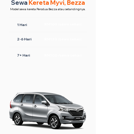
Sewa
Kereta Myvi, Bezza
Model sewa kereta Perodua Bezza atau setandingnya.
RM160 /sewa sehari
1 Hari
2-6 Hari
RM120 /sewa sehari
7+ Hari
RM100 /sewa sehari