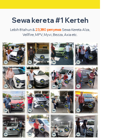
Sewa kereta #1 Kerteh
Lebih 8 tahun &
23,380 penyewa
Sewa Kereta Alza,
Vellfire, MPV, Myvi, Bezza, Axia etc.