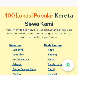
100 Lokasi Popular
Kereta
Sewa Kami
Kami menyediakan sewa kereta di kawasan berikut. Jika
lokasi anda tiada dalam senarai, jangan risau! Hubungi
kami dan beritahu lokasi anda.
Selangor
Kuala Lumpur
Semenyih
Pudu
Setia Alam
Kepong
Ara Damansara
Sentul
Balakong
Pandan Jaya
Bandar Saujana Putra
Maluri
Banting
Keramat
Dengkil
Bangsar
Gombak
Cheras
Kapar
Setapak
Kelana Jaya
Seputeh
Meru Klang
Wangsa Maju
Sungai Buloh
Titiwangsa
USJ
Chow Kit