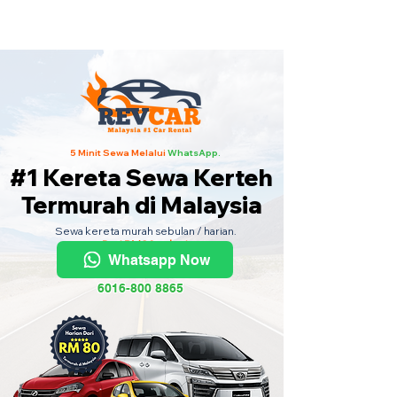
Kereta Sewa Termurah Seluruh
Malaysia
·
Hubungi Kami
Sekarang
!
5 Minit Sewa Melalui
WhatsApp.
#1 Kereta Sewa Kerteh
Termurah di Malaysia
Sewa kereta murah sebulan / harian.
Dari RM80 sehari.
Whatsapp Now
6016-800 8865