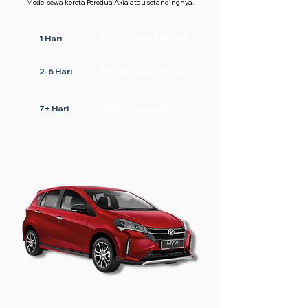
Model sewa kereta Perodua Axia atau setandingnya.
RM130 /sewa sehari
1 Hari
2-6 Hari
RM100 /sewa sehari
7+ Hari
RM80 /sewa sehari