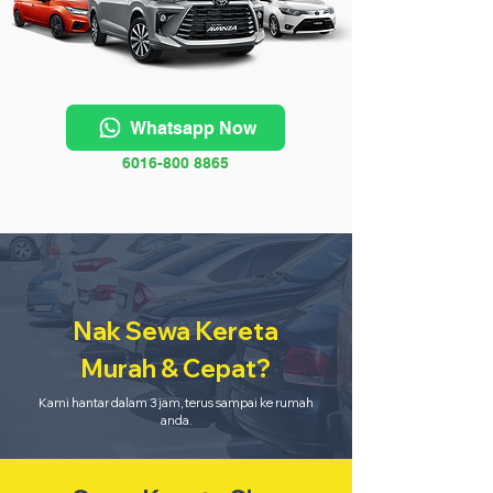
Whatsapp Now
6016-800 8865
Nak Sewa Kereta
Murah & Cepat?
Kami hantar dalam 3 jam, terus sampai ke rumah
anda.