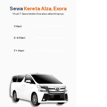
Sewa
Kereta Alza, Exora
Muat 7. Sewa kereta Alza atau setandingnya.
RM300 /sewa sehari
1 Hari
2-6 Hari
RM220 /sewa sehari
7+ Hari
RM170 /sewa sehari