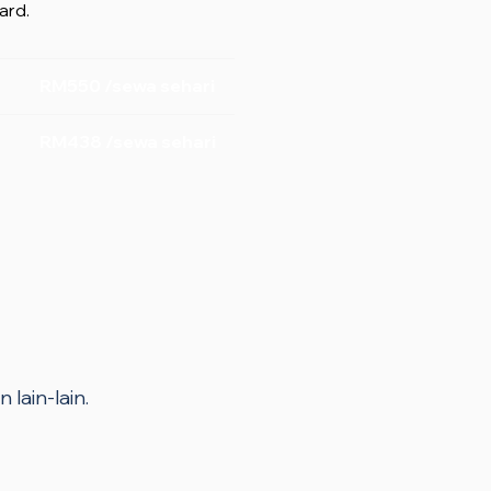
ard.
RM550 /sewa sehari
RM438 /sewa sehari
 lain-lain.