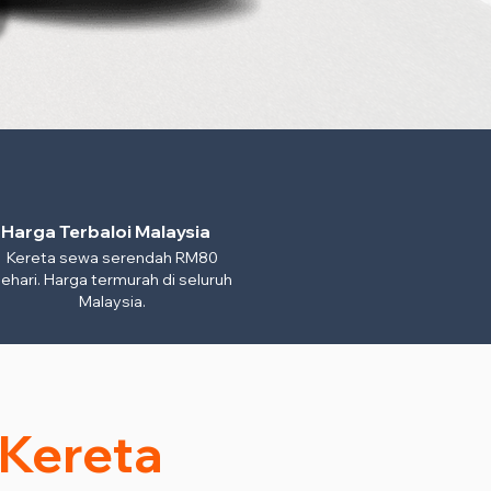
Harga Terbaloi Malaysia
Kereta sewa serendah RM80
ehari. Harga termurah di seluruh
Malaysia.
 Kereta