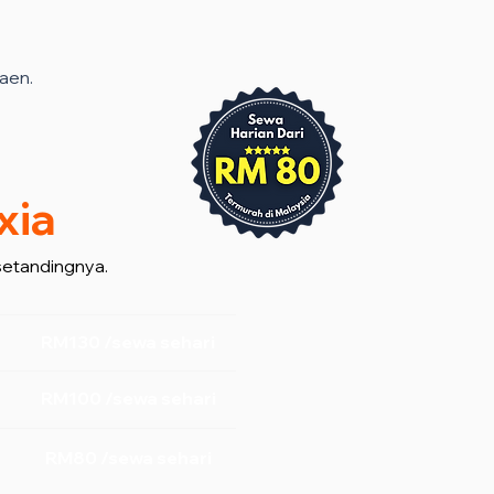
aen.
xia
setandingnya.
RM130 /sewa sehari
RM100 /sewa sehari
RM80 /sewa sehari