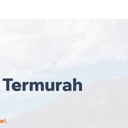
ruh Malaysia
·
Hubungi Kami
Sekarang
!
 Termurah
ri.