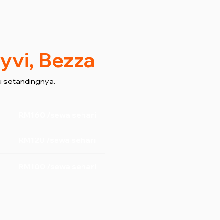
yvi, Bezza
 setandingnya.
RM160 /sewa sehari
RM120 /sewa sehari
RM100 /sewa sehari