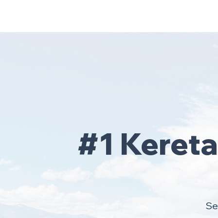
Home
Area Coverage
#1 Keret
Se