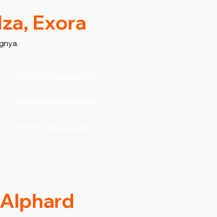
lza, Exora
gnya.
RM300 /sewa sehari
RM220 /sewa sehari
RM170 /sewa sehari
/ Alphard