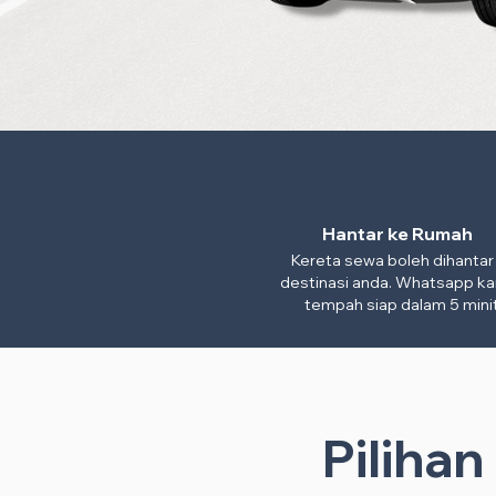
Hantar ke Rumah
Kereta sewa boleh dihantar
destinasi anda. Whatsapp ka
tempah siap dalam 5 minit
Piliha